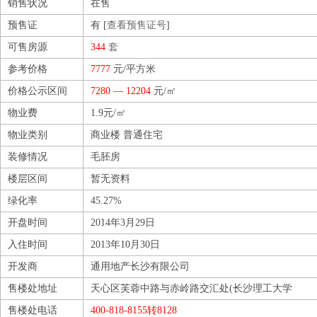
销售状况
在售
预售证
有 [
查看预售证号
]
可售房源
344
套
参考价格
7777
元/平方米
价格公示区间
7280 — 12204
元/㎡
物业费
1.9元/㎡
物业类别
商业楼 普通住宅
装修情况
毛胚房
楼层区间
暂无资料
绿化率
45.27%
开盘时间
2014年3月29日
入住时间
2013年10月30日
开发商
通用地产长沙有限公司
售楼处地址
天心区芙蓉中路与赤岭路交汇处(长沙理工大学
售楼处电话
400-818-8155转8128