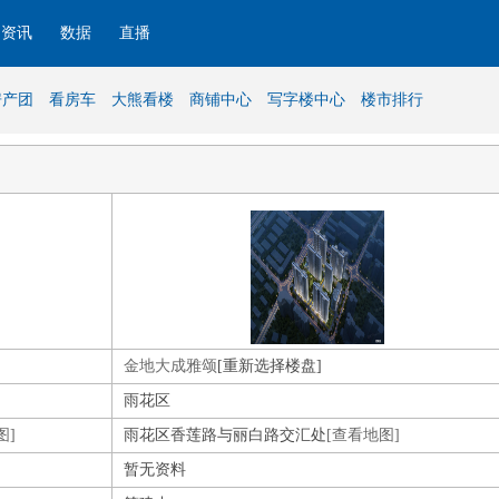
资讯
数据
直播
房产团
看房车
大熊看楼
商铺中心
写字楼中心
楼市排行
金地大成雅颂
[重新选择楼盘]
雨花区
图]
雨花区香莲路与丽白路交汇处
[查看地图]
暂无资料