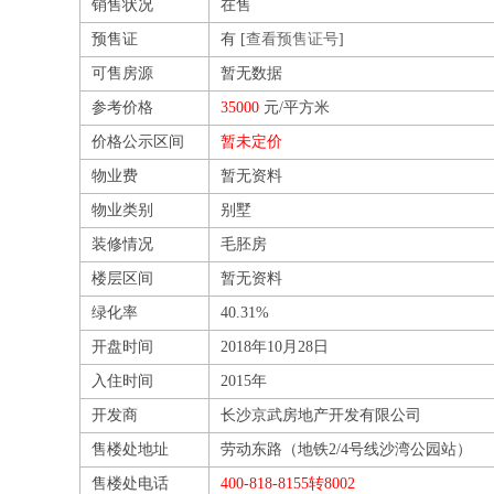
销售状况
在售
预售证
有 [
查看预售证号
]
可售房源
暂无数据
参考价格
35000
元/平方米
价格公示区间
暂未定价
物业费
暂无资料
物业类别
别墅
装修情况
毛胚房
楼层区间
暂无资料
绿化率
40.31%
开盘时间
2018年10月28日
入住时间
2015年
开发商
长沙京武房地产开发有限公司
售楼处地址
劳动东路（地铁2/4号线沙湾公园站）
售楼处电话
400-818-8155转8002