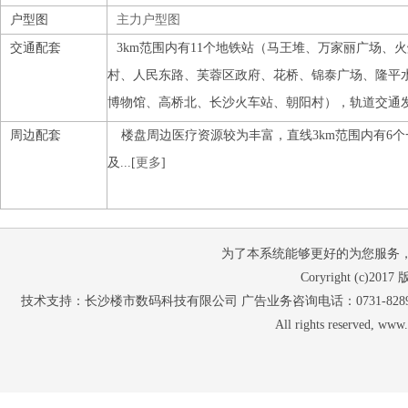
户型图
主力户型图
交通配套
3km范围内有11个地铁站（马王堆、万家丽广场、
村、人民东路、芙蓉区政府、花桥、锦泰广场、隆平
博物馆、高桥北、长沙火车站、朝阳村），轨道交通
达，距离最近的地铁站是马王堆。 周边直线1km内有2
周边配套
楼盘周边医疗资源较为丰富，直线3km范围内有6个
公交站，距离最近的远大路古曲路口站仅有125m。
及...[
更多
]
为了本系统能够更好的为您服务，请使
Coryright (c
技术支持：长沙楼市数码科技有限公司 广告业务咨询电话：0731-82897653 07
All rights reserved, w