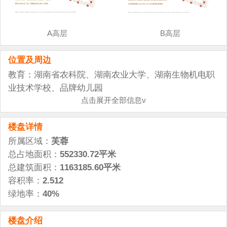
A高层
B高层
位置及周边
教育：湖南省农科院、湖南农业大学、湖南生物机电职
业技术学校、品牌幼儿园
金融：农业银行、建设银行、中国银行、兴业银行、交
点击展开全部信息ν
通银行
楼盘详情
医疗：旺旺医院
超市：大润发、沃尔玛、人人乐
所属区域：
芙蓉
娱乐： 世嘉会所、君庭汇会所
总占地面积：
552330.72平米
总建筑面积：
1163185.60平米
容积率：
2.512
绿地率：
40%
楼盘介绍