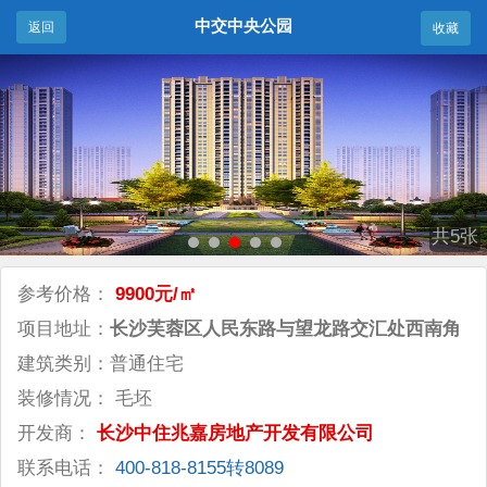
中交中央公园
返回
收藏
共5张
参考价格：
9900元/㎡
项目地址：
长沙芙蓉区人民东路与望龙路交汇处西南角
建筑类别：普通住宅
装修情况： 毛坯
开发商：
长沙中住兆嘉房地产开发有限公司
联系电话：
400-818-8155转8089