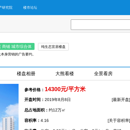
产研究院
楼市论坛
 商铺 城市综合体
纯生态宜居楼盘
盘本身营销的广告要约。
楼盘相册
大熊看楼
全景看房
14300元/平方米
参考价格：
开盘时间：
2019年8月8日
[最新开盘
总占地面积：
约12万㎡
容积率：
4.16
[关于容积率