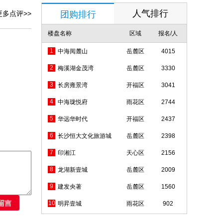
人气排行
更多点评>>
团购排行
楼盘名称
区域
报名/人
1
中海阅麓山
岳麓区
4015
2
梅溪湖金茂湾
岳麓区
3330
3
长房雍景湾
开福区
3041
4
中海珑悦府
雨花区
2744
5
华远华时代
开福区
2437
6
长沙恒大文化旅游城
岳麓区
2398
7
印湘江
天心区
2156
8
龙湖新壹城
岳麓区
2009
9
建发央著
岳麓区
1560
10
明昇壹城
雨花区
902