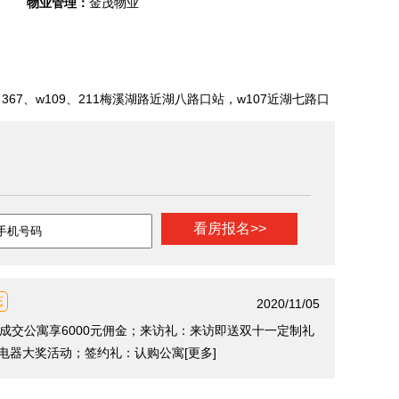
物业管理：
金茂物业
367、w109、211梅溪湖路近湖八路口站，w107近湖七路口
态
2020/11/05
成交公寓享6000元佣金；来访礼：来访即送双十一定制礼
赢电器大奖活动；签约礼：认购公寓
[更多]