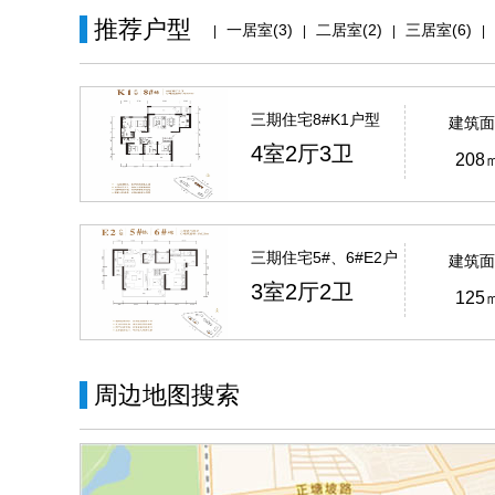
推荐户型
一居室(3)
二居室(2)
三居室(6)
|
|
|
|
三期住宅8#K1户型
建筑面
4室2厅3卫
208
三期住宅5#、6#E2户
建筑面
型
3室2厅2卫
125
周边地图搜索