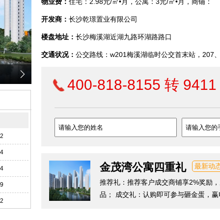
物业费：
住宅：2.98元/㎡•月，公寓：3元/㎡•月，商铺：
4.68元/㎡•月
开发商：
长沙乾璟置业有限公司
楼盘地址：
长沙梅溪湖近湖九路环湖路路口
交通状况：
公交路线：w201梅溪湖临时公交首末站，207、
站。 地铁站点：地铁：2号线梅溪湖西站
400-818-8155 转 9411
期
02
14
金茂湾公寓四重礼
最新动
14
推荐礼：推荐客户成交商铺享2%奖励，
19
品； 成交礼：认购即可参与砸金蛋，
12