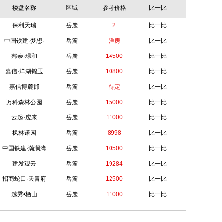
楼盘名称
区域
参考价格
比一比
保利天瑞
岳麓
2
比一比
中国铁建·梦想·
岳麓
洋房
比一比
邦泰·璟和
岳麓
14500
比一比
嘉信·洋湖锦玉
岳麓
10800
比一比
嘉信博麓郡
岳麓
待定
比一比
万科森林公园
岳麓
15000
比一比
云起·虔来
岳麓
11000
比一比
枫林诺园
岳麓
8998
比一比
中国铁建·瀚澜湾
岳麓
10500
比一比
建发观云
岳麓
19284
比一比
招商蛇口·天青府
岳麓
12500
比一比
越秀•栖山
岳麓
11000
比一比