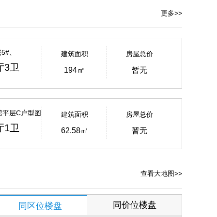
更多>>
5#、
建筑面积
房屋总价
K3户型
厅3卫
194㎡
暂无
公馆平层C户型图
建筑面积
房屋总价
厅1卫
62.58㎡
暂无
查看大地图>>
同价位楼盘
同区位楼盘