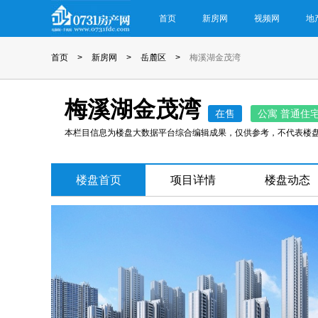
首页
新房网
视频网
地
首页
>
新房网
>
岳麓区
>
梅溪湖金茂湾
梅溪湖金茂湾
在售
公寓 普通住宅
本栏目信息为楼盘大数据平台综合编辑成果，仅供参考，不代表楼
楼盘首页
项目详情
楼盘动态