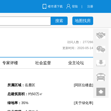
楼市通下载
登陆
|
注册
地图找房
访问人数：
277266
更新时间：2020-05-14
专家评楼
社会监督
业主论坛
]
所属区域：
岳麓区
[同区位楼盘]
总建筑面积：
约50万㎡
]
绿地率：
35%
[关于绿化率]