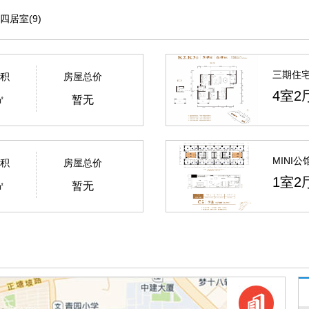
四居室(9)
三期住宅
积
房屋总价
6#K2/
4室2
㎡
暂无
MINI
积
房屋总价
1室2
㎡
暂无