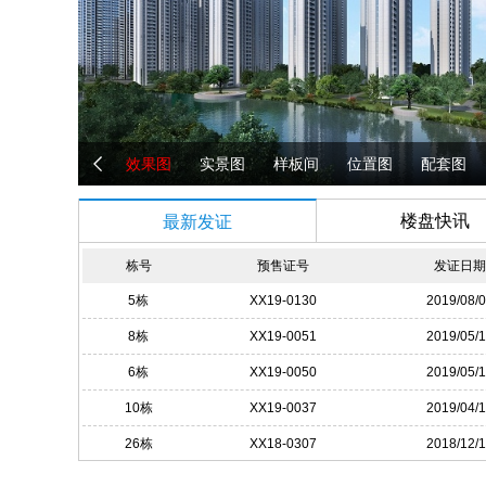
效果图
实景图
样板间
位置图
配套图
楼盘快讯
最新发证
栋号
预售证号
发证日
5栋
XX19-0130
2019/08/
8栋
XX19-0051
2019/05/
6栋
XX19-0050
2019/05/
10栋
XX19-0037
2019/04/
26栋
XX18-0307
2018/12/