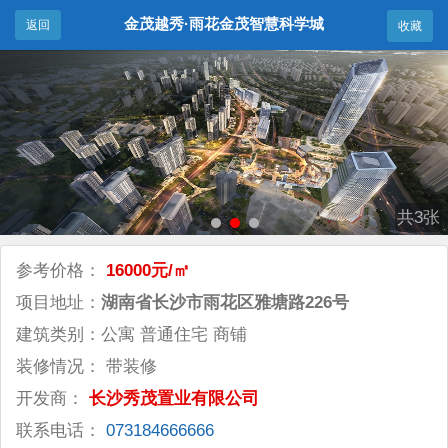
金茂越秀·雨花金茂智慧科学城
返回
收藏
共3张
参考价格：
16000元/㎡
项目地址：
湖南省长沙市雨花区雅塘路226号
建筑类别：公寓 普通住宅 商铺
装修情况： 带装修
开发商：
长沙秀茂置业有限公司
联系电话：
073184666666