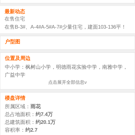
最新动态
在售住宅
在售B-3#、A-4#A-5#A-7#少量住宅，建面103-136平！
户型图
位置及周边
中小学：枫树山小学，明德雨花实验中学，南雅中学，
广益中学
综合商场：雨花亭商圈，东塘商圈，高桥商圈，德思勤
点击展开全部信息ν
广场，喜盈门范城等
楼盘详情
医院：长沙市中心医院，中医附一，湘雅附二，旺旺医
院
所属区域：
雨花
休闲公园：圭塘河旅游风光带，沙湾公园，省植物园
总占地面积：
约7.4万
总建筑面积：
约20.1万
容积率：
约2.7