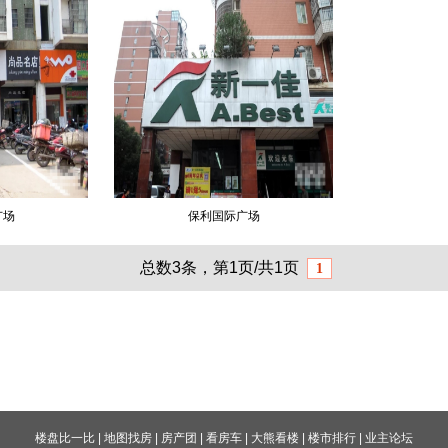
广场
保利国际广场
总数3条，第1页/共1页
1
楼盘比一比
|
地图找房
|
房产团
|
看房车
|
大熊看楼
|
楼市排行
|
业主论坛