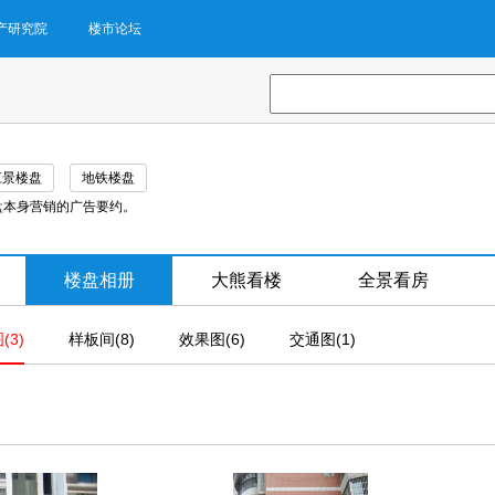
产研究院
楼市论坛
江景楼盘
地铁楼盘
盘本身营销的广告要约。
楼盘相册
大熊看楼
全景看房
(3)
样板间(8)
效果图(6)
交通图(1)