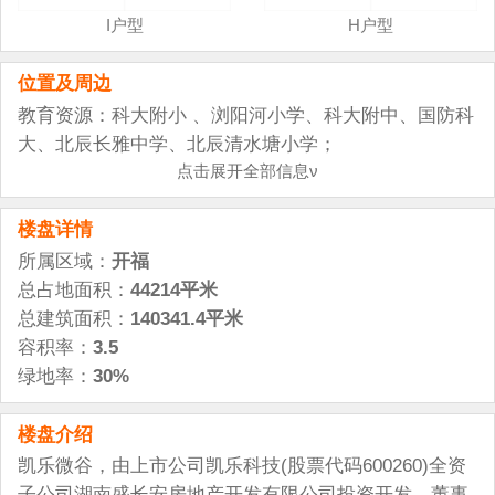
I户型
H户型
位置及周边
教育资源：科大附小 、浏阳河小学、科大附中、国防科
大、北辰长雅中学、北辰清水塘小学；
商场超市：麦德龙、岁宝、伍家岭生活广场、华创国际
点击展开全部信息ν
广场、凤凰天街；
楼盘详情
人文景观：长沙市博物馆、长沙市图书馆、长沙市规划
展示馆、长沙市音乐厅；烈士公园、月湖公园；
所属区域：
开福
金融机构：农行华夏支行、工行新河储蓄所、中国移动
总占地面积：
44214平米
通信五家岭营业厅、伍家岭邮政所、工商银通分理处；
总建筑面积：
140341.4平米
医疗配套： 德福医院、保益堂大药房、同济医院、康泰
容积率：
3.5
药号、中南大学湘雅医学院门诊部
绿地率：
30%
酒店餐饮：北辰洲际酒店、珠江花园酒店；江宴食府、
静轩音乐茶楼、冯胖子酒家、银苑海鲜酒楼、大旺角酒
楼盘介绍
店、华悦大酒店、湖南康桥大酒店、溜溜溜食府益阳总
凯乐微谷，由上市公司凯乐科技(股票代码600260)全资
店、银星海鲜大酒楼、衡东味美思连锁店。
子公司湖南盛长安房地产开发有限公司投资开发。董事