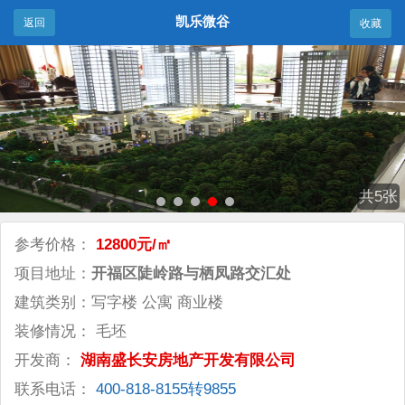
凯乐微谷
返回
收藏
共5张
参考价格：
12800元/㎡
项目地址：
开福区陡岭路与栖凤路交汇处
建筑类别：写字楼 公寓 商业楼
装修情况： 毛坯
开发商：
湖南盛长安房地产开发有限公司
联系电话：
400-818-8155转9855