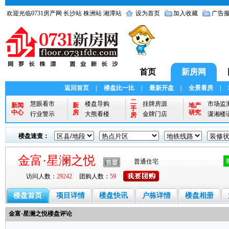
欢迎光临0731房产网
长沙站
株洲站
湘潭站
设为首页
加入收藏
广告
首页
新房网
返回首页
|
楼盘比一比
|
最新开盘
|
全景看房
|
二
慧眼看市
楼盘导购
挂牌房源
市场监
新闻
新
地产
手
中心
房
研究
行业警示
大熊看楼
金牌门店
潇湘楼
房
楼盘速查：
金富·星澜之悦
普通住宅
访问人数：
29242
团购人数：
59
楼盘首页
项目详情
楼盘快讯
户栋详情
楼盘相册
金富·星澜之悦楼盘评论