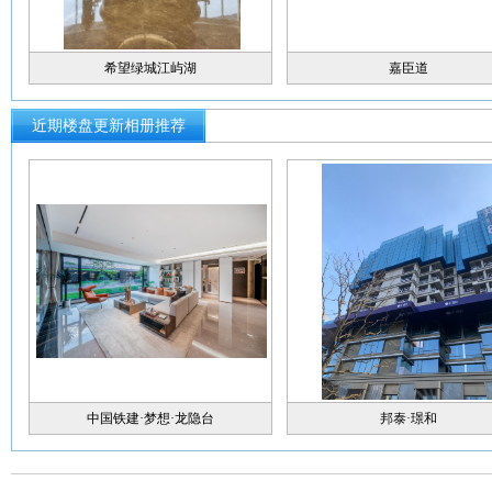
希望绿城江屿湖
嘉臣道
近期楼盘更新相册推荐
中国铁建·梦想·龙隐台
邦泰·璟和