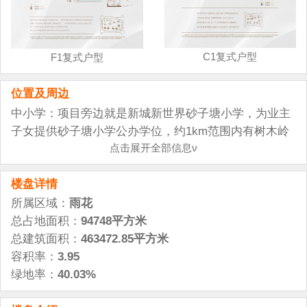
C1复式户型
F1复式户型
位置及周边
中小学：项目旁边就是新城新世界砂子塘小学，为业主
子女提供砂子塘小学公办学位，约1km范围内有树木岭
小学、周南雨花中学、广益实验中学等全龄学府。
点击展开全部信息ν
综合商场：保利MALL、旭辉MALL、喜盈门范城、山姆
楼盘详情
会员店、五江天街、 吾悦广场
医院：湖南省人民医院、长沙市中心医院、湘雅附二医
所属区域：
雨花
院、湖南旺旺医院
总占地面积：
94748平方米
银行：长沙银行、中国银行、上海浦东发展银行、中国
总建筑面积：
463472.85平方米
邮政储蓄银行、中国农业银行、长沙农村商业银行
容积率：
3.95
其他：沙湾公园、华雅公园、圭塘河公园；省游泳中
绿地率：
40.03%
心、长沙国际体育中心（规划中）、雨花区青少年活动