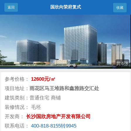
国欣向荣府复式
返回
收藏
共4张
参考价格：
12600元/㎡
项目地址：
雨花区马王堆路和鑫雅路交汇处
建筑类别：普通住宅 商铺
装修情况： 毛坯
开发商：
长沙国欣房地产开发有限公司
联系电话：
400-818-8155转9945