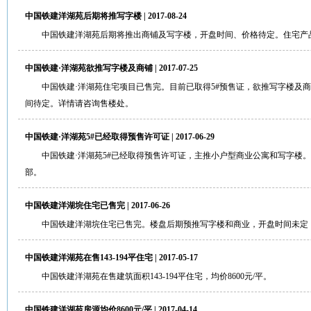
中国铁建洋湖苑后期将推写字楼 | 2017-08-24
中国铁建洋湖苑后期将推出商铺及写字楼，开盘时间、价格待定。住宅产
中国铁建·洋湖苑欲推写字楼及商铺 | 2017-07-25
中国铁建·洋湖苑住宅项目已售完。目前已取得5#预售证，欲推写字楼及
间待定。详情请咨询售楼处。
中国铁建·洋湖苑5#已经取得预售许可证 | 2017-06-29
中国铁建·洋湖苑5#已经取得预售许可证，主推小户型商业公寓和写字楼
部。
中国铁建洋湖垸住宅已售完 | 2017-06-26
中国铁建洋湖垸住宅已售完。楼盘后期预推写字楼和商业，开盘时间未定
中国铁建洋湖苑在售143-194平住宅 | 2017-05-17
中国铁建洋湖苑在售建筑面积143-194平住宅，均价8600元/平。
中国铁建洋湖苑房源均价8600元/平 | 2017-04-14