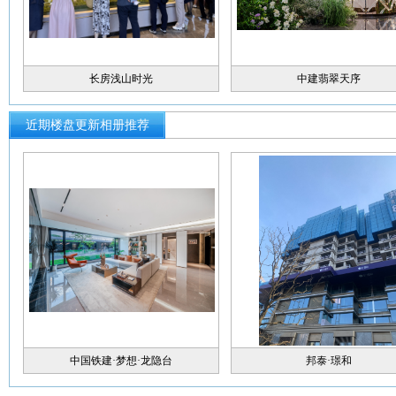
长房浅山时光
中建翡翠天序
近期楼盘更新相册推荐
中国铁建·梦想·龙隐台
邦泰·璟和