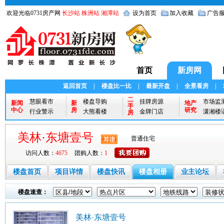
欢迎光临0731房产网
长沙站
株洲站
湘潭站
设为首页
加入收藏
广告
首页
新房网
返回首页
|
楼盘比一比
|
最新开盘
|
全景看房
|
二
慧眼看市
楼盘导购
挂牌房源
市场监
新闻
新
地产
手
中心
房
研究
行业警示
大熊看楼
金牌门店
潇湘楼
房
美林·东塘壹号
普通住宅
访问人数：
4675
团购人数：
1
楼盘首页
项目详情
楼盘快讯
楼盘相册
业主论坛
楼盘速查：
美林·东塘壹号