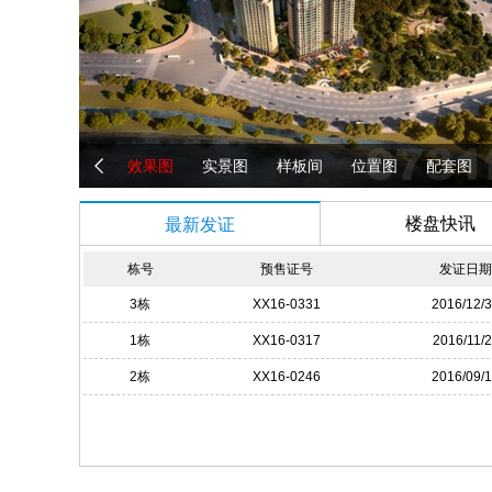
效果图
实景图
样板间
位置图
配套图
大熊看楼
全景看房
楼盘快讯
最新发证
栋号
预售证号
发证日
3栋
XX16-0331
2016/12/
1栋
XX16-0317
2016/11/
2栋
XX16-0246
2016/09/