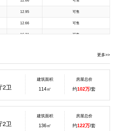
12.66
可售
12.95
可售
12.66
可售
16.21
可售
14.61
可售
更多>>
13.20
可售
14.97
可售
建筑面积
房屋总价
12.66
可售
厅2卫
114㎡
约
102万
/套
12.66
可售
13.20
可售
13.20
可售
建筑面积
房屋总价
厅2卫
136㎡
约
122万
/套
14.97
可售