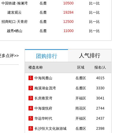
13.20
可售
中国铁建·瀚澜湾
岳麓
10500
比一比
13.20
可售
建发观云
岳麓
19284
比一比
招商蛇口·天青府
岳麓
12500
比一比
14.97
可售
越秀•栖山
岳麓
11000
比一比
12.28
可售
95.93
可售
人气排行
更多点评>>
团购排行
13.53
可售
楼盘名称
区域
报名/人
11.87
可售
1
中海阅麓山
岳麓区
4015
11.43
可售
2
梅溪湖金茂湾
岳麓区
3330
13.53
可售
3
长房雍景湾
开福区
3041
11.87
可售
4
中海珑悦府
雨花区
2744
11.43
可售
5
华远华时代
开福区
2437
11.43
可售
6
长沙恒大文化旅游城
岳麓区
2398