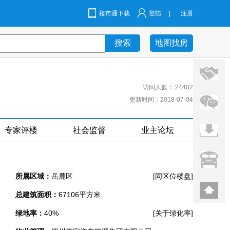
楼市通下载
登陆
|
注册
地图找房
访问人数：
24402
更新时间：2018-07-04
专家评楼
社会监督
业主论坛
]
所属区域：
岳麓区
[同区位楼盘]
总建筑面积：
67106平方米
]
绿地率：
40%
[关于绿化率]