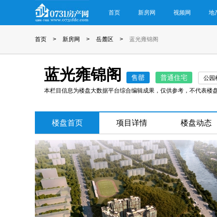
首页
新房网
视频网
地
首页
>
新房网
>
岳麓区
>
蓝光雍锦阁
蓝光雍锦阁
售罄
普通住宅
公园
本栏目信息为楼盘大数据平台综合编辑成果，仅供参考，不代表楼
楼盘首页
项目详情
楼盘动态