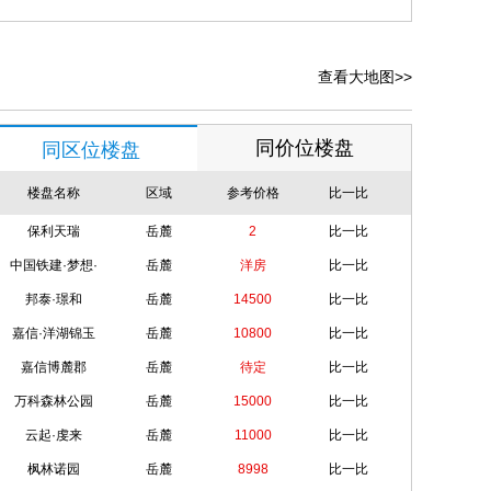
13.52
可售
12.66
可售
查看大地图>>
12.66
可售
同价位楼盘
同区位楼盘
16.21
可售
楼盘名称
区域
参考价格
比一比
12.66
可售
保利天瑞
岳麓
2
比一比
12.66
可售
中国铁建·梦想·
岳麓
洋房
比一比
12.95
可售
邦泰·璟和
岳麓
14500
比一比
14.61
可售
嘉信·洋湖锦玉
岳麓
10800
比一比
13.02
可售
嘉信博麓郡
岳麓
待定
比一比
万科森林公园
岳麓
15000
比一比
13.02
可售
云起·虔来
岳麓
11000
比一比
14.01
可售
枫林诺园
岳麓
8998
比一比