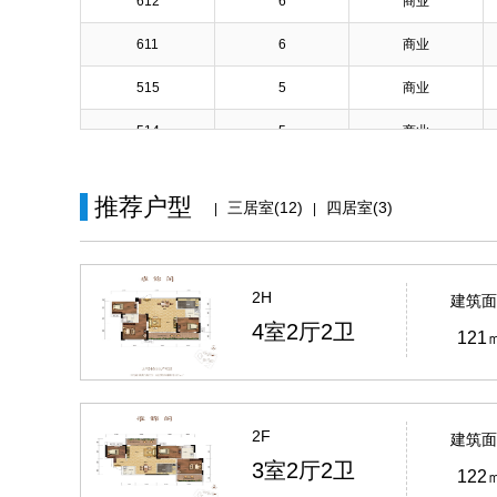
612
6
商业
611
6
商业
515
5
商业
514
5
商业
510
5
商业
推荐户型
三居室(12)
四居室(3)
|
|
506
5
商业
504
5
商业
2H
建筑面
417
4
商业
4室2厅2卫
121
416
4
商业
406
4
商业
405
4
商业
2F
建筑面
3室2厅2卫
122
404
4
商业