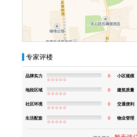
306
3
商业
305
3
商业
304
3
商业
303
3
商业
201
2
商业
专家评楼
1904
19
住宅
1721
17
住宅
品牌实力
0
小区规模
☆☆☆☆☆
1719
17
住宅
地段区域
0
建筑质量
☆☆☆☆☆
1704
17
住宅
社区环境
0
交通便利
☆☆☆☆☆
1621
16
住宅
生活配套
0
物业管理
1614
16
住宅
☆☆☆☆☆
1519
15
住宅