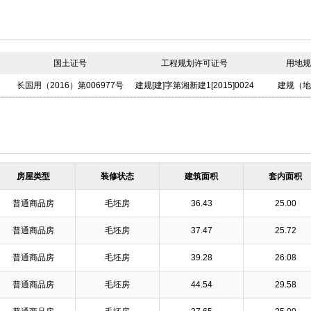
国土证号
工程规划许可证号
用地规
长国用（2016）第006977号
建规[建]字第湘新建1[2015]0024
建规（地
号
[20
房屋类型
装修状态
建筑面积
套内面积
普通商品房
毛坯房
36.43
25.00
普通商品房
毛坯房
37.47
25.72
普通商品房
毛坯房
39.28
26.08
普通商品房
毛坯房
44.54
29.58