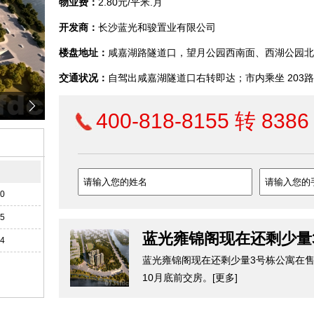
物业费：
2.80元/平米.月
开发商：
长沙蓝光和骏置业有限公司
楼盘地址：
咸嘉湖路隧道口，望月公园西南面、西湖公园北
交通状况：
自驾出咸嘉湖隧道口右转即达；市内乘坐 203路
行即达
400-818-8155 转 8386
期
30
25
蓝光雍锦阁现在还剩少量
14
蓝光雍锦阁现在还剩少量3号栋公寓在售，户
10月底前交房。
[更多]